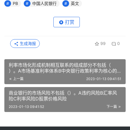
PB
中国人民银行
英文
打赏
生成海报
99
0
利率市场化形成机制相互联系的组成部分不包括（
）。A市场基准利率体系B中央银行政策利率为核心的
利率调控机制C金融机构和企业的市场定价能力和利率
上一篇
2023-01-13 09:41:51
风险管理能力D市场
商业银行的市场风险不包括（）。A违约风险B汇率风
险C利率风险D股票价格风险
2023-01-13 09:41:52
下一篇