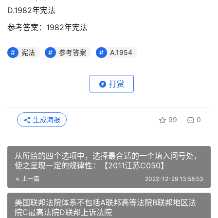
D.1982年宪法
参考答案：1982年宪法
宪法
参考答案
A.1954
打赏
生成海报
99
0
从所给的四个选项中，选择最合适的一个填入问号处，
使之呈现一定的规律性：【2011江苏C050】
上一篇
2022-12-29 13:58:53
美国联邦法院体系不包括A联邦高等法院B联邦地区法
院C最高法院D联邦上诉法院